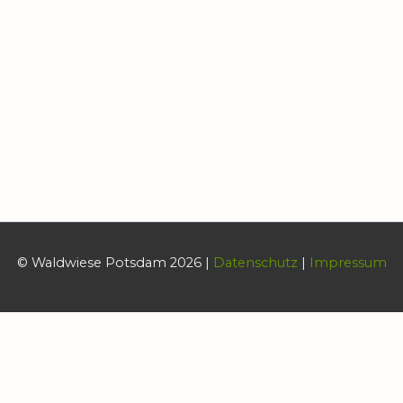
© Waldwiese Potsdam 2026 |
Datenschutz
|
Impressum
Datenschutz & Cookies
Diese Website benutzt Cookies zum Steuern bestimmter
Funktionalität. Wenn Sie dies nicht wünschen sollten Sie sie jetzt
verlassen.
Cookie-Einstellungen
AKZEPTIEREN