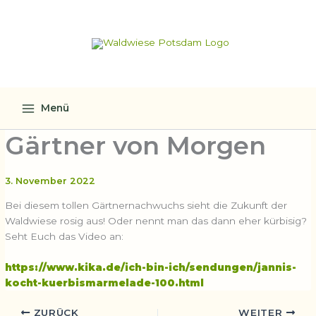
Zum
Inhalt
springen
Menü
Gärtner von Morgen
3. November 2022
Bei diesem tollen Gärtnernachwuchs sieht die Zukunft der
Waldwiese rosig aus! Oder nennt man das dann eher kürbisig?
Seht Euch das Video an:
https://www.kika.de/ich-bin-ich/sendungen/jannis-
kocht-kuerbismarmelade-100.html
ZURÜCK
WEITER