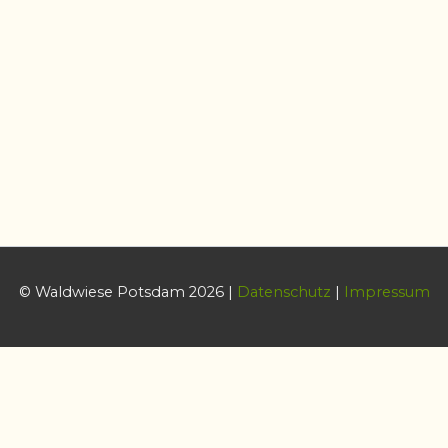
© Waldwiese Potsdam 2026 |
Datenschutz
|
Impressum
Datenschutz & Cookies
Diese Website benutzt Cookies zum Steuern bestimmter
Funktionalität. Wenn Sie dies nicht wünschen sollten Sie sie jetzt
verlassen.
Cookie-Einstellungen
AKZEPTIEREN