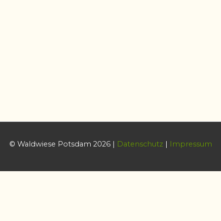
© Waldwiese Potsdam 2026 |
Datenschutz
|
Impressum
Datenschutz & Cookies
Diese Website benutzt Cookies zum Steuern bestimmter
Funktionalität. Wenn Sie dies nicht wünschen sollten Sie sie jetzt
verlassen.
Cookie-Einstellungen
AKZEPTIEREN