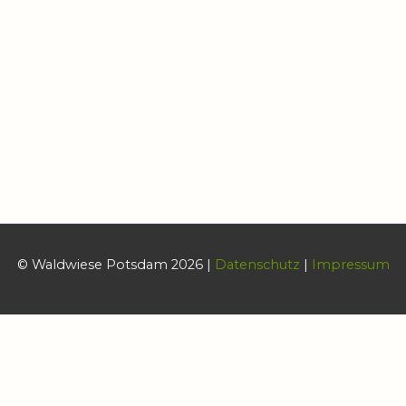
© Waldwiese Potsdam 2026 |
Datenschutz
|
Impressum
Datenschutz & Cookies
Diese Website benutzt Cookies zum Steuern bestimmter
Funktionalität. Wenn Sie dies nicht wünschen sollten Sie sie jetzt
verlassen.
Cookie-Einstellungen
AKZEPTIEREN