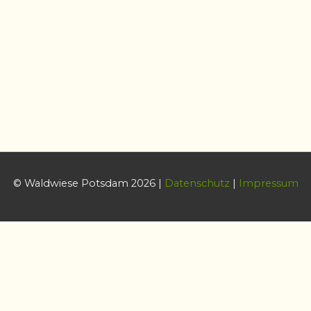
© Waldwiese Potsdam 2026 |
Datenschutz
|
Impressum
Datenschutz & Cookies
Diese Website benutzt Cookies zum Steuern bestimmter
Funktionalität. Wenn Sie dies nicht wünschen sollten Sie sie jetzt
verlassen.
Cookie-Einstellungen
AKZEPTIEREN
Datenschutz & Cookies